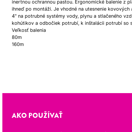
inertnou ochrannou pastou. Ergonomické balenie z pl
ihneď po montáži. Je vhodné na utesnenie kovových 
4" na potrubné systémy vody, plynu a stlačeného vzd
kohútikov a odbočiek potrubí, k inštalácii potrubí s
Veľkosť balenia
80m
160m
AKO POUŽÍVAŤ