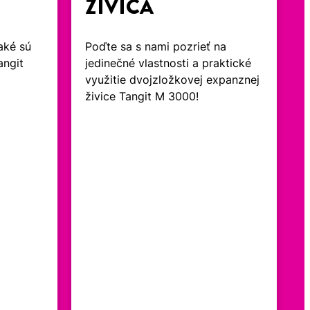
ŽIVICA
aké sú
Poďte sa s nami pozrieť na
angit
jedinečné vlastnosti a praktické
využitie dvojzložkovej expanznej
živice Tangit M 3000!