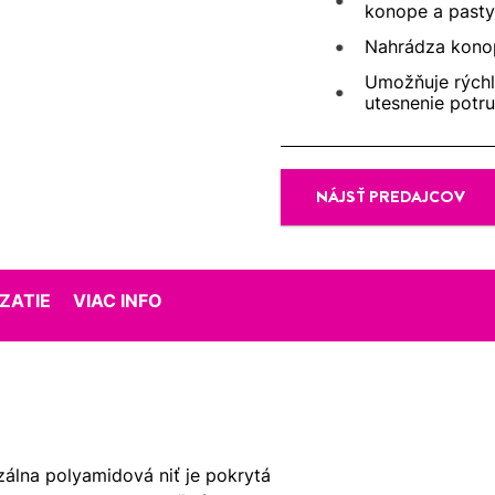
konope a pasty
Nahrádza konop
Umožňuje rýchl
utesnenie potr
NÁJSŤ PREDAJCOV
ZATIE
VIAC INFO
zálna polyamidová niť je pokrytá