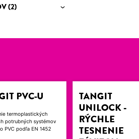
OV
(2)
GIT PVC-U
TANGIT
UNILOCK -
nie termoplastických
RÝCHLE
ch potrubných systémov
TESNENIE
ho PVC podľa EN 1452