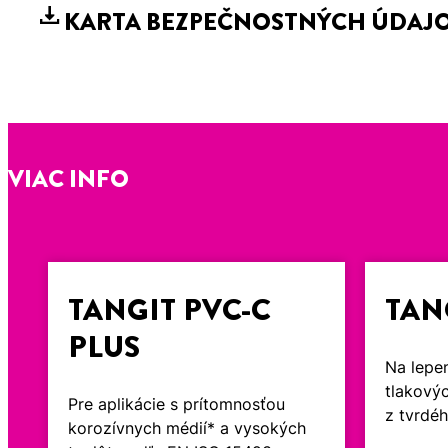
KARTA BEZPEČNOSTNÝCH ÚDAJ
VIAC INFO
TANGIT PVC-C
TAN
PLUS
Na lepe
tlakový
Pre aplikácie s prítomnosťou
z tvrdé
korozívnych médií* a vysokých