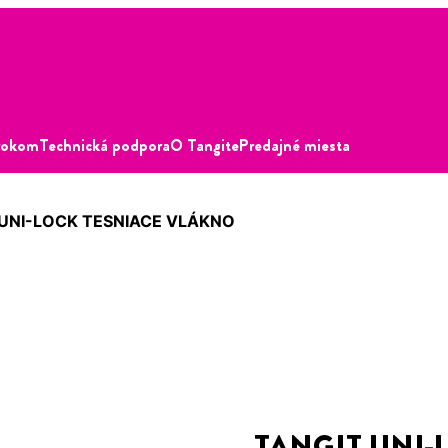
krokom
Technická podpora
O Tangite
Predajné miesta
 UNI-LOCK TESNIACE VLÁKNO
TANGIT UNI-