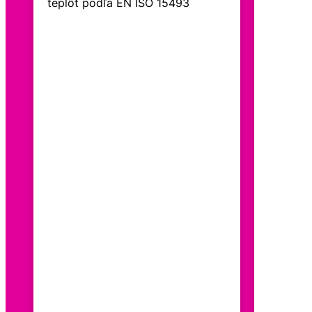
teplôt podľa EN ISO 15493