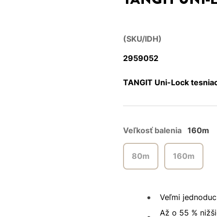
(SKU/IDH)
2959052
TANGIT Uni-Lock tesniac
Veľkosť balenia
160m
80m
160m
Veľmi jednoduch
Až o 55 % nižši