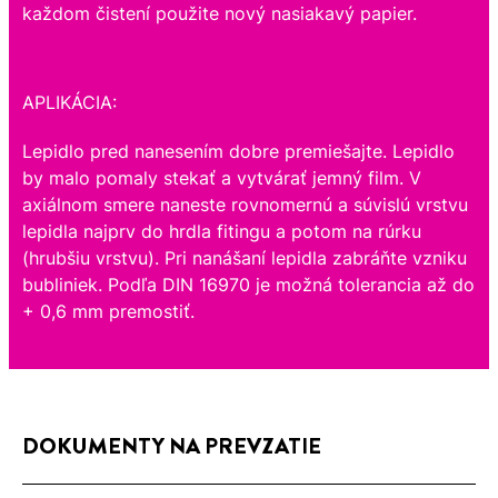
každom čistení použite nový nasiakavý papier.
APLIKÁCIA:
Lepidlo pred nanesením dobre premiešajte. Lepidlo
by malo pomaly stekať a vytvárať jemný film. V
axiálnom smere naneste rovnomernú a súvislú vrstvu
lepidla najprv do hrdla fitingu a potom na rúrku
(hrubšiu vrstvu). Pri nanášaní lepidla zabráňte vzniku
bubliniek. Podľa DIN 16970 je možná tolerancia až do
+ 0,6 mm premostiť.
DOKUMENTY NA PREVZATIE