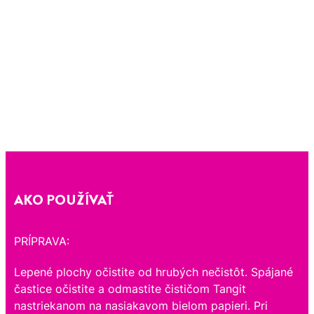
AKO POUŽÍVAŤ
PRÍPRAVA:
Lepené plochy očistite od hrubých nečistôt. Spájané
častice očistite a odmastite čističom Tangit
nastriekanom na nasiakavom bielom papieri. Pri