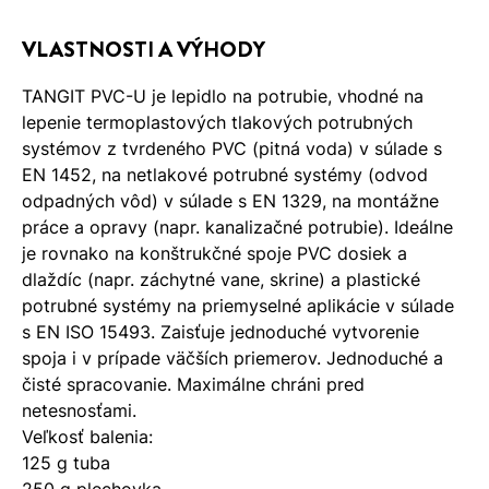
VLASTNOSTI A VÝHODY
TANGIT PVC-U je lepidlo na potrubie, vhodné na
lepenie termoplastových tlakových potrubných
systémov z tvrdeného PVC (pitná voda) v súlade s
EN 1452, na netlakové potrubné systémy (odvod
odpadných vôd) v súlade s EN 1329, na montážne
práce a opravy (napr. kanalizačné potrubie). Ideálne
je rovnako na konštrukčné spoje PVC dosiek a
dlaždíc (napr. záchytné vane, skrine) a plastické
potrubné systémy na priemyselné aplikácie v súlade
s EN ISO 15493. Zaisťuje jednoduché vytvorenie
spoja i v prípade väčších priemerov. Jednoduché a
čisté spracovanie. Maximálne chráni pred
netesnosťami.
Veľkosť balenia:
125 g tuba
250 g plechovka