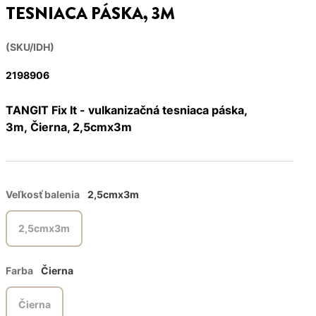
TESNIACA PÁSKA, 3M
(SKU/IDH)
2198906
TANGIT Fix It - vulkanizačná tesniaca páska,
3m, Čierna, 2,5cmx3m
Veľkosť balenia
2,5cmx3m
2,5cmx3m
Farba
Čierna
Čierna