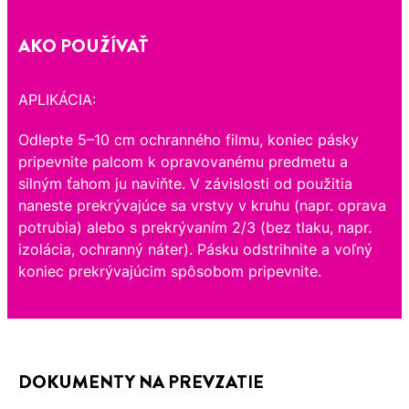
AKO POUŽÍVAŤ
APLIKÁCIA:
Odlepte 5–10 cm ochranného filmu, koniec pásky
pripevnite palcom k opravovanému predmetu a
silným ťahom ju naviňte. V závislosti od použitia
naneste prekrývajúce sa vrstvy v kruhu (napr. oprava
potrubia) alebo s prekrývaním 2/3 (bez tlaku, napr.
izolácia, ochranný náter). Pásku odstrihnite a voľný
koniec prekrývajúcim spôsobom pripevnite.
DOKUMENTY NA PREVZATIE