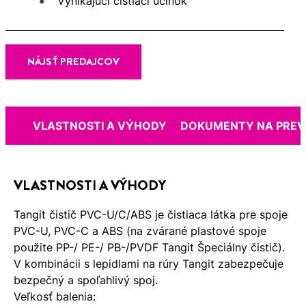
Vynikajúci čistiaci účinok
NÁJSŤ PREDAJCOV
VLASTNOSTI A VÝHODY
DOKUMENTY NA PREV
VLASTNOSTI A VÝHODY
Tangit čistič PVC-U/C/ABS je čistiaca látka pre spoje
PVC-U, PVC-C a ABS (na zvárané plastové spoje
použite PP-/ PE-/ PB-/PVDF Tangit Špeciálny čistič).
V kombinácii s lepidlami na rúry Tangit zabezpečuje
bezpečný a spoľahlivý spoj.
Veľkosť balenia: