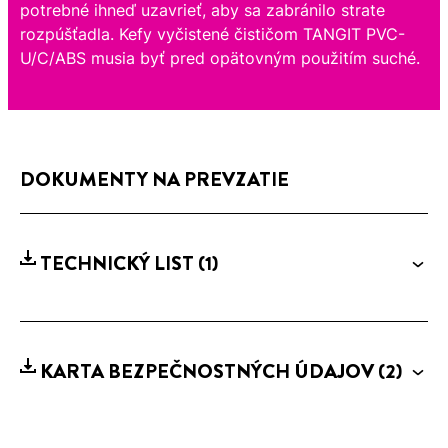
potrebné ihneď uzavrieť, aby sa zabránilo strate
rozpúšťadla. Kefy vyčistené čističom TANGIT PVC-
U/C/ABS musia byť pred opätovným použitím suché.
DOKUMENTY NA PREVZATIE
TECHNICKÝ LIST
(1)
KARTA BEZPEČNOSTNÝCH ÚDAJOV
(2)