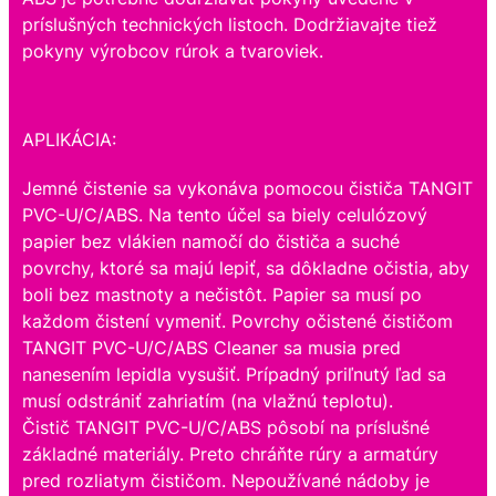
príslušných technických listoch. Dodržiavajte tiež
pokyny výrobcov rúrok a tvaroviek.
APLIKÁCIA:
Jemné čistenie sa vykonáva pomocou čističa TANGIT
PVC-U/C/ABS. Na tento účel sa biely celulózový
papier bez vlákien namočí do čističa a suché
povrchy, ktoré sa majú lepiť, sa dôkladne očistia, aby
boli bez mastnoty a nečistôt. Papier sa musí po
každom čistení vymeniť. Povrchy očistené čističom
TANGIT PVC-U/C/ABS Cleaner sa musia pred
nanesením lepidla vysušiť. Prípadný priľnutý ľad sa
musí odstrániť zahriatím (na vlažnú teplotu).
Čistič TANGIT PVC-U/C/ABS pôsobí na príslušné
základné materiály. Preto chráňte rúry a armatúry
pred rozliatym čističom. Nepoužívané nádoby je