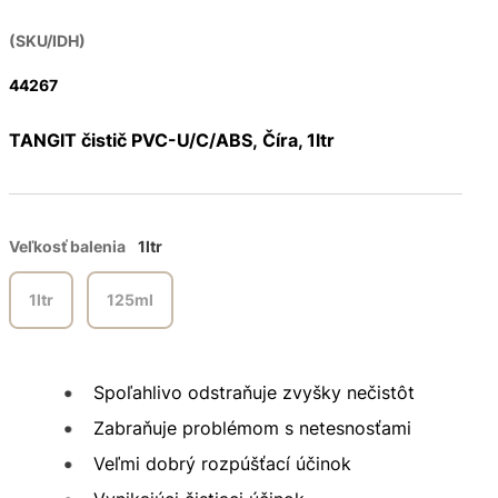
(SKU/IDH)
44267
TANGIT čistič PVC-U/C/ABS, Číra, 1ltr
Veľkosť balenia
1ltr
1ltr
125ml
Spoľahlivo odstraňuje zvyšky nečistôt
Zabraňuje problémom s netesnosťami
Veľmi dobrý rozpúšťací účinok